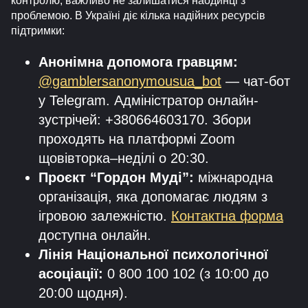
контролю, важливо не залишатися наодинці з
проблемою. В Україні діє кілька надійних ресурсів
підтримки:
Анонімна допомога гравцям:
@gamblersanonymousua_bot
— чат-бот
у Telegram. Адміністратор онлайн-
зустрічей: +380664603170. Збори
проходять на платформі Zoom
щовівторка–неділі о 20:30.
Проєкт “Гордон Муді”:
міжнародна
організація, яка допомагає людям з
ігровою залежністю.
Контактна форма
доступна онлайн.
Лінія Національної психологічної
асоціації:
0 800 100 102 (з 10:00 до
20:00 щодня).